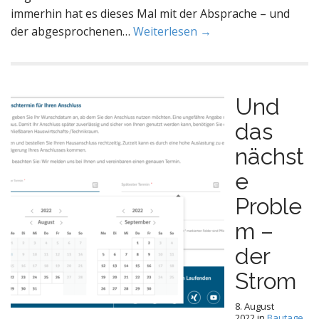
immerhin hat es dieses Mal mit der Absprache – und
der abgesprochenen…
Weiterlesen →
Und
das
nächst
e
Proble
m –
der
Strom
8. August
2022
in
Bautage