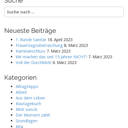
Suche
S
e
a
r
Neueste Beiträge
c
h
1. Runde Sanitär
18. April 2023
f
Frauentagsüberraschung
8. März 2023
o
Kaminanschluss
7. März 2023
r
Wir machen das seit 15 Jahren NICHT!
7. März 2023
:
Voll der Durchblick!
6. März 2023
Kategorien
Alltagstipps
Arbeit
Aus dem Leben
Bautagebuch
Blick zurück
Der Moment zählt
Grundlagen
Kita