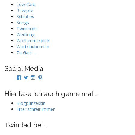
Low Carb
Rezepte
Schlaflos
Songs
Twinmom
Werbung
Wochenrückblick
Wortklaubereien
Zu Gast …
Social Media
Profil
Profil
Profil
Profil
von
von
von
von
twindad.de
twindad_de
twindad.de
twindad_de
auf
auf
auf
auf
Hier lese ich auch gerne mal ..
Facebook
Twitter
Instagram
Pinterest
anzeigen
anzeigen
anzeigen
anzeigen
Blogprinzessin
Einer schreit immer
Twindad bei …