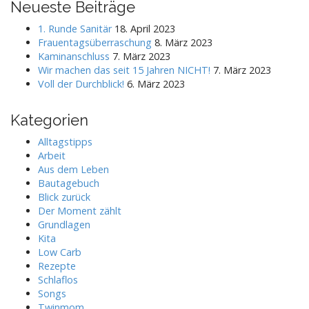
Neueste Beiträge
c
h
1. Runde Sanitär
18. April 2023
f
Frauentagsüberraschung
8. März 2023
o
Kaminanschluss
7. März 2023
r
Wir machen das seit 15 Jahren NICHT!
7. März 2023
:
Voll der Durchblick!
6. März 2023
Kategorien
Alltagstipps
Arbeit
Aus dem Leben
Bautagebuch
Blick zurück
Der Moment zählt
Grundlagen
Kita
Low Carb
Rezepte
Schlaflos
Songs
Twinmom