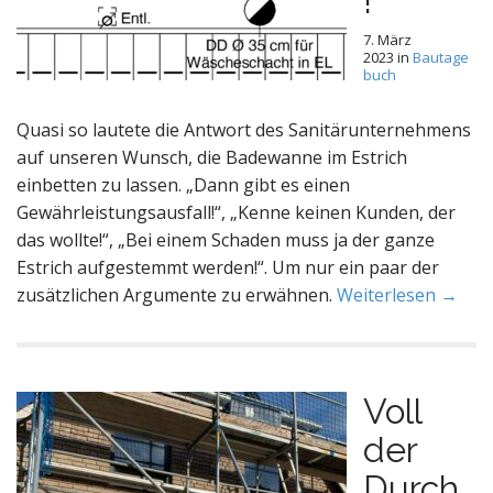
!
7. März
2023
in
Bautage
buch
Quasi so lautete die Antwort des Sanitärunternehmens
auf unseren Wunsch, die Badewanne im Estrich
einbetten zu lassen. „Dann gibt es einen
Gewährleistungsausfall!“, „Kenne keinen Kunden, der
das wollte!“, „Bei einem Schaden muss ja der ganze
Estrich aufgestemmt werden!“. Um nur ein paar der
zusätzlichen Argumente zu erwähnen.
Weiterlesen →
Voll
der
Durch