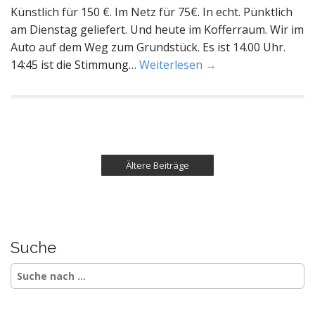
Künstlich für 150 €. Im Netz für 75€. In echt. Pünktlich
am Dienstag geliefert. Und heute im Kofferraum. Wir im
Auto auf dem Weg zum Grundstück. Es ist 14.00 Uhr.
14:45 ist die Stimmung…
Weiterlesen →
Ältere Beiträge
Suche
S
e
a
r