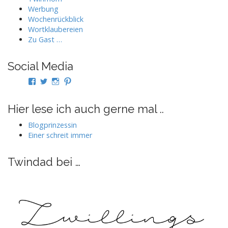
Werbung
Wochenrückblick
Wortklaubereien
Zu Gast …
Social Media
Profil
Profil
Profil
Profil
von
von
von
von
twindad.de
twindad_de
twindad.de
twindad_de
auf
auf
auf
auf
Hier lese ich auch gerne mal ..
Facebook
Twitter
Instagram
Pinterest
anzeigen
anzeigen
anzeigen
anzeigen
Blogprinzessin
Einer schreit immer
Twindad bei …