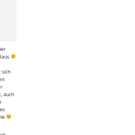
ier
 Haus
 sich
en
r
t, auch
h
 es
ele
ich