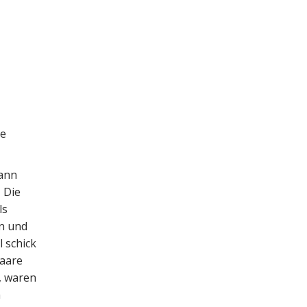
ie
Dann
Die
ls
n und
 schick
Haare
t, waren
m