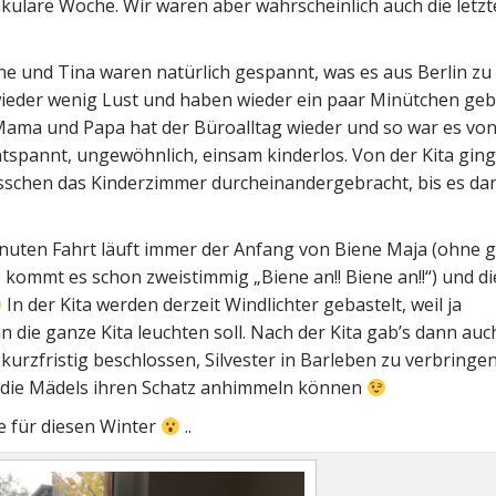
kuläre Woche. Wir waren aber wahrscheinlich auch die letz
nne und Tina waren natürlich gespannt, was es aus Berlin zu
wieder wenig Lust und haben wieder ein paar Minütchen geb
ama und Papa hat der Büroalltag wieder und so war es vo
spannt, ungewöhnlich, einsam kinderlos. Von der Kita ging
isschen das Kinderzimmer durcheinandergebracht, bis es da
 Minuten Fahrt läuft immer der Anfang von Biene Maja (ohne 
, kommt es schon zweistimmig „Biene an!! Biene an!!“) und di
In der Kita werden derzeit Windlichter gebastelt, weil ja
die ganze Kita leuchten soll. Nach der Kita gab’s dann auc
urzfristig beschlossen, Silvester in Barleben zu verbringen
d die Mädels ihren Schatz anhimmeln können
e für diesen Winter
..