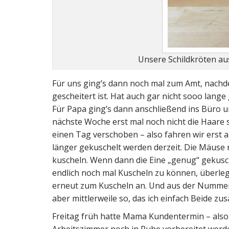
Unsere Schildkröten au
Für uns ging’s dann noch mal zum Amt, nach
gescheitert ist. Hat auch gar nicht sooo lang
Für Papa ging’s dann anschließend ins Büro u
nächste Woche erst mal noch nicht die Haare s
einen Tag verschoben – also fahren wir erst 
länger gekuschelt werden derzeit. Die Mäus
kuscheln. Wenn dann die Eine „genug“ gekusch
endlich noch mal Kuscheln zu können, überlegt 
erneut zum Kuscheln an. Und aus der Numme
aber mittlerweile so, das ich einfach Beide z
Freitag früh hatte Mama Kundentermin – also 
Arbeitszimmer noch in Ruhe vorbereitet werd