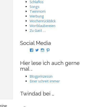
Schlaflos
Songs
Twinmom
Werbung
Wochenrückblick
Wortklaubereien
Zu Gast …
Social Media
Profil
Profil
Profil
Profil
von
von
von
von
twindad.de
twindad_de
twindad.de
twindad_de
auf
auf
auf
auf
Hier lese ich auch gerne
Facebook
Twitter
Instagram
Pinterest
mal ..
anzeigen
anzeigen
anzeigen
anzeigen
Blogprinzessin
Einer schreit immer
Twindad bei …
eine