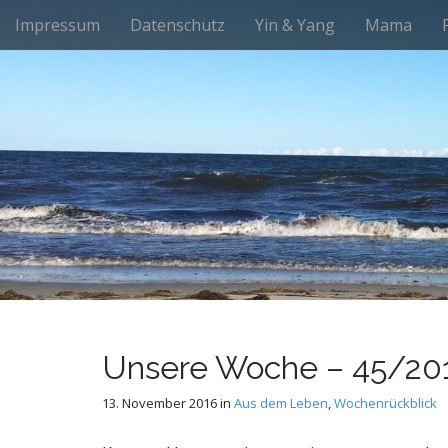
M
S
Impressum
Datenschutz
Yin & Yang
Mama
k
a
i
i
p
n
t
m
o
e
c
n
o
n
u
t
e
n
t
Unsere Woche – 45/20
13. November 2016
in
Aus dem Leben
,
Wochenrückblick