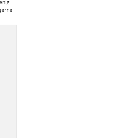
enig
 gerne