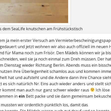
s dem SeaLife knutschen am Frühstückstisch
dem ja mein erster Versuch am Vermieterbescheinigungspap
e gedauert und jetzt wohnen wir also auch offiziell im neuen
nd für Mama noch zum Frisör. Den Mädels können wir ja bis
chneiden, weil sie ja noch einmal zum Dreh müssen. Der hat
am Dienstag wieder Richtung Berlin. Abends muss ein bissch
e nutzen ihre Überlegenheit schamlos aus und kommen imme
elt hat und aufsteht und die Andere dann ihre Chance sieh
es sich natürlich Nr. Eins auch wieder anders und stellt sic
r kommt man auch nur ganz schwer wieder raus
Ich löse
usammen in
ein
Bett packe und sie dann gemeinsam bekusch
mussten wir ordentlich pünktlich los, damit das
en konnte. Die Mädels waren auch gut drauf und so konnte 