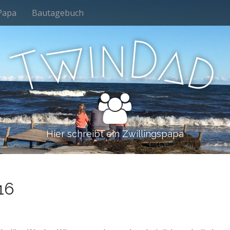
Papa
Bautagebuch
n
i
D
w
a
d
T
Hier schreibt ein Zwillingspapa
16