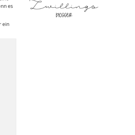
enn es
 ein