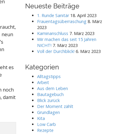
ten
r
Neueste Beiträge
c
h
1. Runde Sanitär
18. April 2023
f
Frauentagsüberraschung
8. März
o
raucht,
2023
r
Kaminanschluss
7. März 2023
n neun
:
Wir machen das seit 15 Jahren
’s
NICHT!
7. März 2023
nn
Voll der Durchblick!
6. März 2023
Kategorien
geht es
e
Alltagstipps
Arbeit
Aus dem Leben
h noch
Bautagebuch
, damit
Blick zurück
Der Moment zählt
Grundlagen
Kita
Low Carb
Rezepte