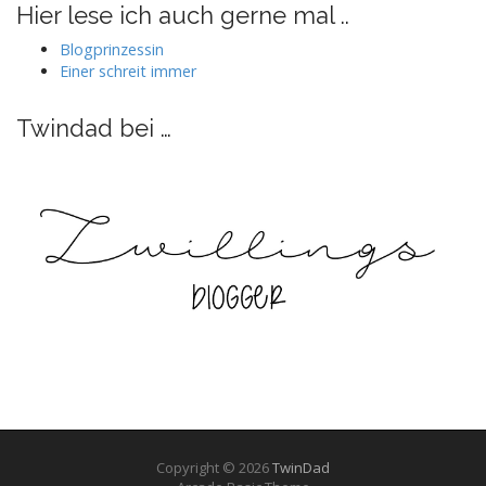
auf
auf
auf
auf
Hier lese ich auch gerne mal ..
Facebook
Twitter
Instagram
Pinterest
anzeigen
anzeigen
anzeigen
anzeigen
Blogprinzessin
Einer schreit immer
Twindad bei …
Copyright © 2026
TwinDad