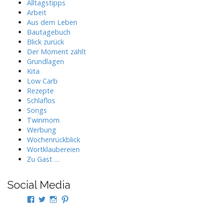
Alltagstipps
Arbeit
Aus dem Leben
Bautagebuch
Blick zurück
Der Moment zählt
Grundlagen
Kita
Low Carb
Rezepte
Schlaflos
Songs
Twinmom
Werbung
Wochenrückblick
Wortklaubereien
Zu Gast …
Social Media
Profil
Profil
Profil
Profil
von
von
von
von
twindad.de
twindad_de
twindad.de
twindad_de