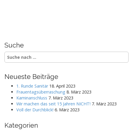
Suche
S
e
a
r
Neueste Beiträge
c
h
1. Runde Sanitär
18. April 2023
f
Frauentagsüberraschung
8. März 2023
o
Kaminanschluss
7. März 2023
r
Wir machen das seit 15 Jahren NICHT!
7. März 2023
:
Voll der Durchblick!
6. März 2023
Kategorien