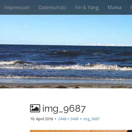
M
S
Impressum
Datenschutz
Yin & Yang
Mama
k
a
i
i
p
n
t
m
o
e
c
n
o
n
u
t
e
n
t
img_9687
10. April 2016
•
2448 × 2448
•
img_9687