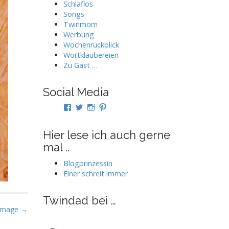
Schlaflos
Songs
Twinmom
Werbung
Wochenrückblick
Wortklaubereien
Zu Gast …
Social Media
Profil
Profil
Profil
Profil
von
von
von
von
twindad.de
twindad_de
twindad.de
twindad_de
auf
auf
auf
auf
Hier lese ich auch gerne
Facebook
Twitter
Instagram
Pinterest
mal ..
anzeigen
anzeigen
anzeigen
anzeigen
Blogprinzessin
Einer schreit immer
Twindad bei …
Image →