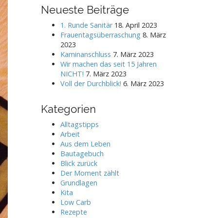
r
Neueste Beiträge
c
h
1. Runde Sanitär
18. April 2023
f
Frauentagsüberraschung
8. März
o
2023
r
Kaminanschluss
7. März 2023
:
Wir machen das seit 15 Jahren
NICHT!
7. März 2023
Voll der Durchblick!
6. März 2023
Kategorien
Alltagstipps
Arbeit
Aus dem Leben
Bautagebuch
Blick zurück
Der Moment zählt
Grundlagen
Kita
Low Carb
Rezepte