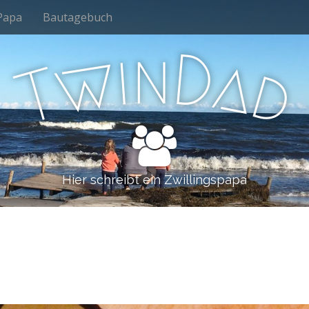
Papa
Bautagebuch
n
i
D
w
a
d
T
Hier schreibt ein Zwillingspapa