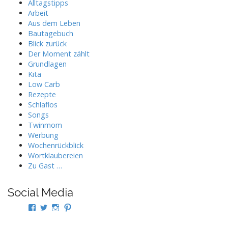
Alltagstipps
Arbeit
Aus dem Leben
Bautagebuch
Blick zurück
Der Moment zählt
Grundlagen
Kita
Low Carb
Rezepte
Schlaflos
Songs
Twinmom
Werbung
Wochenrückblick
Wortklaubereien
Zu Gast …
Social Media
Profil
Profil
Profil
Profil
von
von
von
von
twindad.de
twindad_de
twindad.de
twindad_de