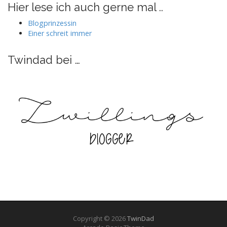
auf
auf
auf
auf
Hier lese ich auch gerne mal ..
Facebook
Twitter
Instagram
Pinterest
anzeigen
anzeigen
anzeigen
anzeigen
Blogprinzessin
Einer schreit immer
Twindad bei …
Copyright © 2026
TwinDad