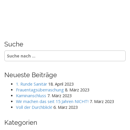
Suche
S
e
a
r
Neueste Beiträge
c
h
1. Runde Sanitär
18. April 2023
f
Frauentagsüberraschung
8. März 2023
o
Kaminanschluss
7. März 2023
r
Wir machen das seit 15 Jahren NICHT!
7. März 2023
:
Voll der Durchblick!
6. März 2023
Kategorien