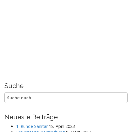
o
n
Suche
S
e
a
r
Neueste Beiträge
c
h
1. Runde Sanitär
18. April 2023
f