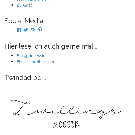
Zu Gast …
Social Media
Profil
Profil
Profil
Profil
von
von
von
von
twindad.de
twindad_de
twindad.de
twindad_de
auf
auf
auf
auf
Hier lese ich auch gerne mal ..
Facebook
Twitter
Instagram
Pinterest
anzeigen
anzeigen
anzeigen
anzeigen
Blogprinzessin
Einer schreit immer
Twindad bei …