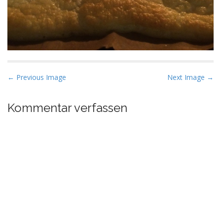
P
← Previous Image
Next Image →
o
s
Kommentar verfassen
t
n
a
v
i
g
a
t
i