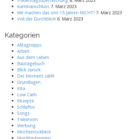
Frauentagsüberraschung
8. März 2023
o
Kaminanschluss
7. März 2023
r
Wir machen das seit 15 Jahren NICHT!
7. März 2023
:
Voll der Durchblick!
6. März 2023
Kategorien
Alltagstipps
Arbeit
Aus dem Leben
Bautagebuch
Blick zurück
Der Moment zählt
Grundlagen
Kita
Low Carb
Rezepte
Schlaflos
Songs
Twinmom
Werbung
Wochenrückblick
Wortklaubereien