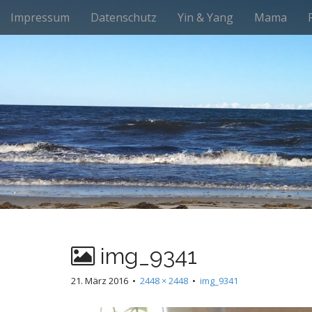
M
S
Impressum
Datenschutz
Yin & Yang
Mama
k
a
i
i
p
n
t
m
o
e
c
n
o
n
u
t
e
n
t
img_9341
21. März 2016
•
2448 × 2448
•
img_9341