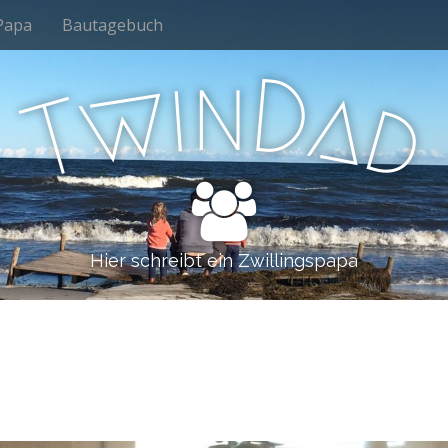
Papa
Bautagebuch
n
i
D
w
a
d
T
Hier schreibt ein Zwillingspapa