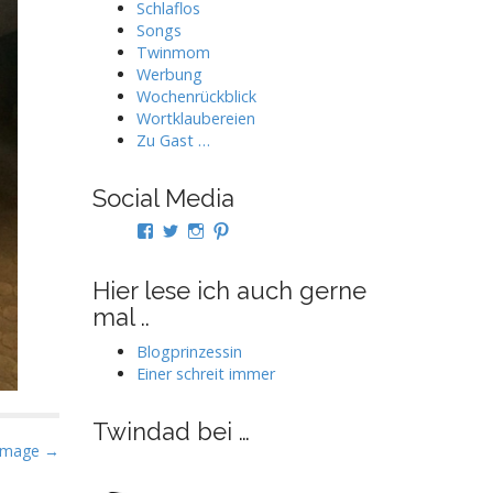
Schlaflos
Songs
Twinmom
Werbung
Wochenrückblick
Wortklaubereien
Zu Gast …
Social Media
Profil
Profil
Profil
Profil
von
von
von
von
twindad.de
twindad_de
twindad.de
twindad_de
auf
auf
auf
auf
Hier lese ich auch gerne
Facebook
Twitter
Instagram
Pinterest
mal ..
anzeigen
anzeigen
anzeigen
anzeigen
Blogprinzessin
Einer schreit immer
Twindad bei …
Image →