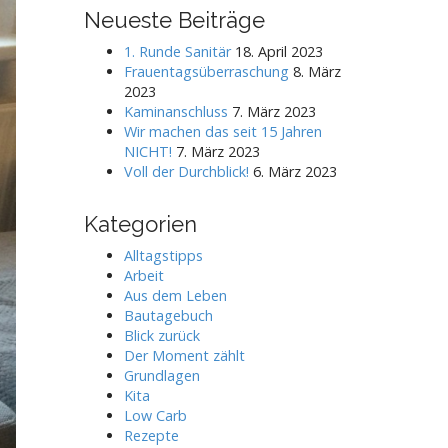
r
Neueste Beiträge
c
h
1. Runde Sanitär
18. April 2023
f
Frauentagsüberraschung
8. März
o
2023
r
Kaminanschluss
7. März 2023
:
Wir machen das seit 15 Jahren
NICHT!
7. März 2023
Voll der Durchblick!
6. März 2023
Kategorien
Alltagstipps
Arbeit
Aus dem Leben
Bautagebuch
Blick zurück
Der Moment zählt
Grundlagen
Kita
Low Carb
Rezepte