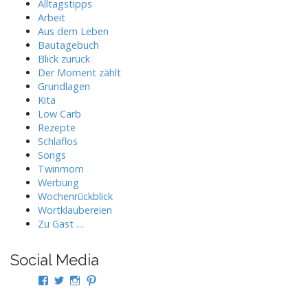
Alltagstipps
Arbeit
Aus dem Leben
Bautagebuch
Blick zurück
Der Moment zählt
Grundlagen
Kita
Low Carb
Rezepte
Schlaflos
Songs
Twinmom
Werbung
Wochenrückblick
Wortklaubereien
Zu Gast …
Social Media
Profil
Profil
Profil
Profil
von
von
von
von
twindad.de
twindad_de
twindad.de
twindad_de