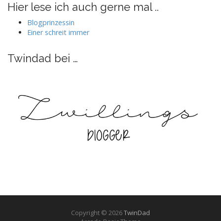
auf
auf
auf
auf
Hier lese ich auch gerne mal ..
Facebook
Twitter
Instagram
Pinterest
anzeigen
anzeigen
anzeigen
anzeigen
Blogprinzessin
Einer schreit immer
Twindad bei …
Copyright © 2026
TwinDad