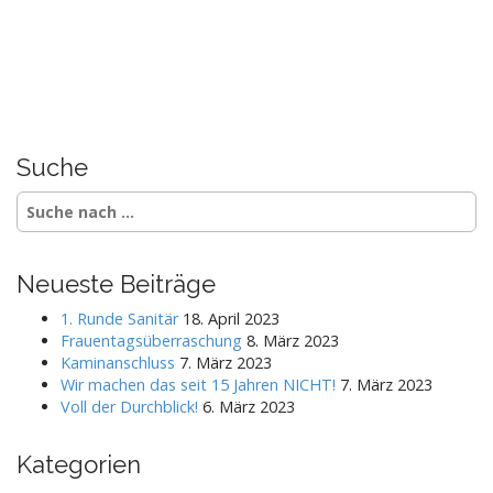
Suche
S
e
a
r
Neueste Beiträge
c
h
1. Runde Sanitär
18. April 2023
f
Frauentagsüberraschung
8. März 2023
o
Kaminanschluss
7. März 2023
r
Wir machen das seit 15 Jahren NICHT!
7. März 2023
:
Voll der Durchblick!
6. März 2023
Kategorien