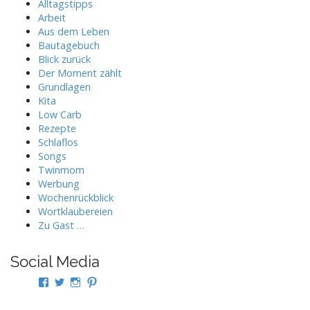
Alltagstipps
Arbeit
Aus dem Leben
Bautagebuch
Blick zurück
Der Moment zählt
Grundlagen
Kita
Low Carb
Rezepte
Schlaflos
Songs
Twinmom
Werbung
Wochenrückblick
Wortklaubereien
Zu Gast …
Social Media
Profil
Profil
Profil
Profil
von
von
von
von
twindad.de
twindad_de
twindad.de
twindad_de