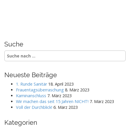
Suche
S
e
a
r
Neueste Beiträge
c
h
1. Runde Sanitär
18. April 2023
f
Frauentagsüberraschung
8. März 2023
o
Kaminanschluss
7. März 2023
r
Wir machen das seit 15 Jahren NICHT!
7. März 2023
:
Voll der Durchblick!
6. März 2023
Kategorien