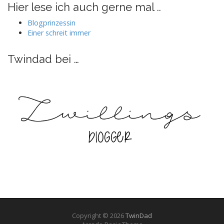
auf
auf
auf
auf
Hier lese ich auch gerne mal ..
Facebook
Twitter
Instagram
Pinterest
anzeigen
anzeigen
anzeigen
anzeigen
Blogprinzessin
Einer schreit immer
Twindad bei …
Copyright © 2026
TwinDad