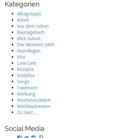
Kategorien
Alltagstipps
Arbeit
Aus dem Leben
Bautagebuch
Blick zurück
Der Moment zählt
Grundlagen
Kita
Low Carb
Rezepte
Schlaflos
Songs
Twinmom
Werbung
Wochenrückblick
Wortklaubereien
Zu Gast …
Social Media
Profil
Profil
Profil
Profil