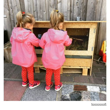
Süüüüüüüß