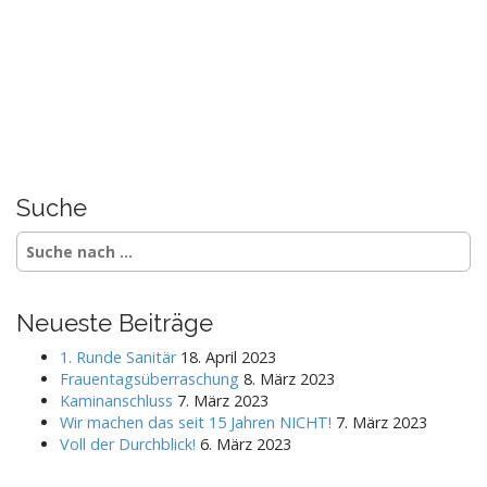
Suche
S
e
a
r
Neueste Beiträge
c
h
1. Runde Sanitär
18. April 2023
f
Frauentagsüberraschung
8. März 2023
o
Kaminanschluss
7. März 2023
r
Wir machen das seit 15 Jahren NICHT!
7. März 2023
:
Voll der Durchblick!
6. März 2023