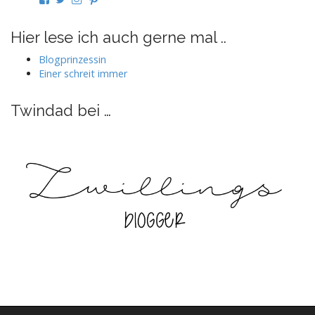
von
von
von
von
twindad.de
twindad_de
twindad.de
twindad_de
auf
auf
auf
auf
Hier lese ich auch gerne mal ..
Facebook
Twitter
Instagram
Pinterest
anzeigen
anzeigen
anzeigen
anzeigen
Blogprinzessin
Einer schreit immer
Twindad bei …