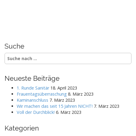
Suche
S
e
a
r
Neueste Beiträge
c
h
1. Runde Sanitär
18. April 2023
f
Frauentagsüberraschung
8. März 2023
o
Kaminanschluss
7. März 2023
r
Wir machen das seit 15 Jahren NICHT!
7. März 2023
:
Voll der Durchblick!
6. März 2023
Kategorien