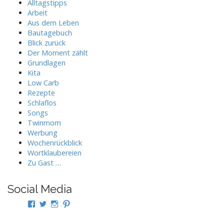
Alltagstipps
Arbeit
Aus dem Leben
Bautagebuch
Blick zurück
Der Moment zählt
Grundlagen
Kita
Low Carb
Rezepte
Schlaflos
Songs
Twinmom
Werbung
Wochenrückblick
Wortklaubereien
Zu Gast …
Social Media
Profil
Profil
Profil
Profil
von
von
von
von
twindad.de
twindad_de
twindad.de
twindad_de