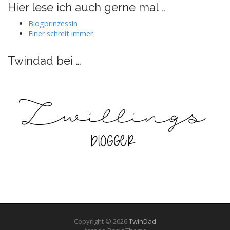
auf
auf
auf
auf
Hier lese ich auch gerne mal ..
Facebook
Twitter
Instagram
Pinterest
anzeigen
anzeigen
anzeigen
anzeigen
Blogprinzessin
Einer schreit immer
Twindad bei …
Copyright © 2026
TwinDad