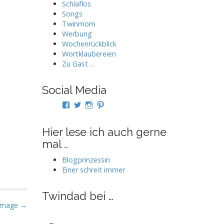
Schlaflos
Songs
Twinmom
Werbung
Wochenrückblick
Wortklaubereien
Zu Gast …
Social Media
Profil
Profil
Profil
Profil
von
von
von
von
twindad.de
twindad_de
twindad.de
twindad_de
auf
auf
auf
auf
Hier lese ich auch gerne
Facebook
Twitter
Instagram
Pinterest
mal ..
anzeigen
anzeigen
anzeigen
anzeigen
Blogprinzessin
Einer schreit immer
Twindad bei …
Image →