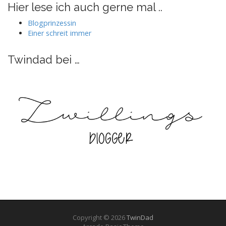
auf
auf
auf
auf
Hier lese ich auch gerne mal ..
Facebook
Twitter
Instagram
Pinterest
anzeigen
anzeigen
anzeigen
anzeigen
Blogprinzessin
Einer schreit immer
Twindad bei …
Copyright © 2026
TwinDad