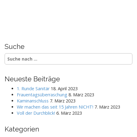
Suche
S
e
a
r
Neueste Beiträge
c
h
1. Runde Sanitär
18. April 2023
f
Frauentagsüberraschung
8. März 2023
o
Kaminanschluss
7. März 2023
r
Wir machen das seit 15 Jahren NICHT!
7. März 2023
:
Voll der Durchblick!
6. März 2023
Kategorien