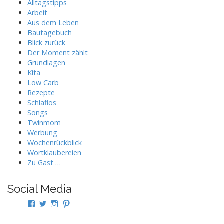
Alltagstipps
Arbeit
Aus dem Leben
Bautagebuch
Blick zurück
Der Moment zählt
Grundlagen
Kita
Low Carb
Rezepte
Schlaflos
Songs
Twinmom
Werbung
Wochenrückblick
Wortklaubereien
Zu Gast …
Social Media
Profil
Profil
Profil
Profil
von
von
von
von
twindad.de
twindad_de
twindad.de
twindad_de