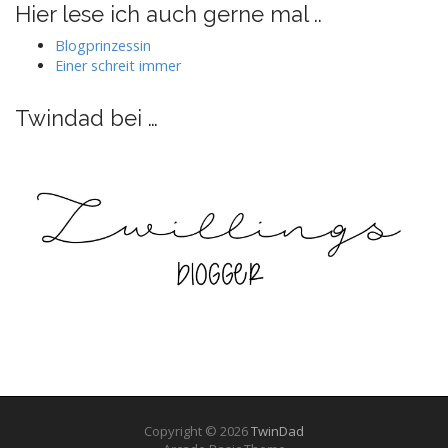
auf
auf
auf
auf
Hier lese ich auch gerne mal ..
Facebook
Twitter
Instagram
Pinterest
anzeigen
anzeigen
anzeigen
anzeigen
Blogprinzessin
Einer schreit immer
Twindad bei …
Copyright © 2026
TwinDad