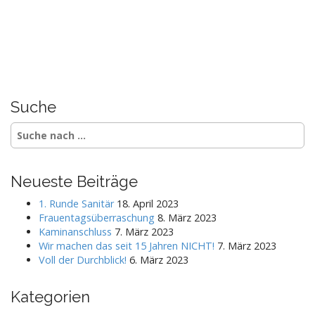
Suche
S
e
a
r
Neueste Beiträge
c
h
1. Runde Sanitär
18. April 2023
f
Frauentagsüberraschung
8. März 2023
o
Kaminanschluss
7. März 2023
r
Wir machen das seit 15 Jahren NICHT!
7. März 2023
:
Voll der Durchblick!
6. März 2023
Kategorien