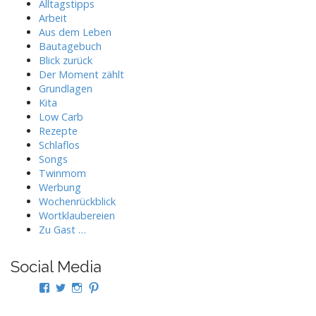
Alltagstipps
Arbeit
Aus dem Leben
Bautagebuch
Blick zurück
Der Moment zählt
Grundlagen
Kita
Low Carb
Rezepte
Schlaflos
Songs
Twinmom
Werbung
Wochenrückblick
Wortklaubereien
Zu Gast …
Social Media
Profil
Profil
Profil
Profil
von
von
von
von
twindad.de
twindad_de
twindad.de
twindad_de