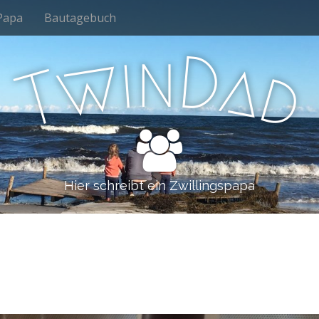
Papa
Bautagebuch
n
i
D
w
a
d
T
Hier schreibt ein Zwillingspapa