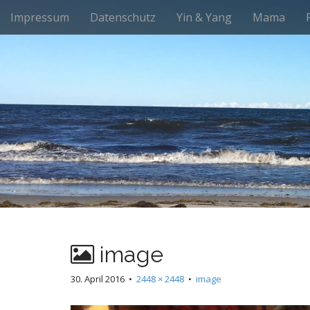
M
S
Impressum
Datenschutz
Yin & Yang
Mama
k
a
i
i
p
n
t
m
o
e
c
n
o
n
u
t
e
n
t
image
30. April 2016
•
2448 × 2448
•
image