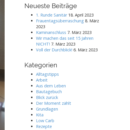
r
Neueste Beiträge
c
h
1. Runde Sanitär
18. April 2023
f
Frauentagsüberraschung
8. März
o
2023
r
Kaminanschluss
7. März 2023
:
Wir machen das seit 15 Jahren
NICHT!
7. März 2023
Voll der Durchblick!
6. März 2023
Kategorien
Alltagstipps
Arbeit
Aus dem Leben
Bautagebuch
Blick zurück
Der Moment zählt
Grundlagen
Kita
Low Carb
Rezepte