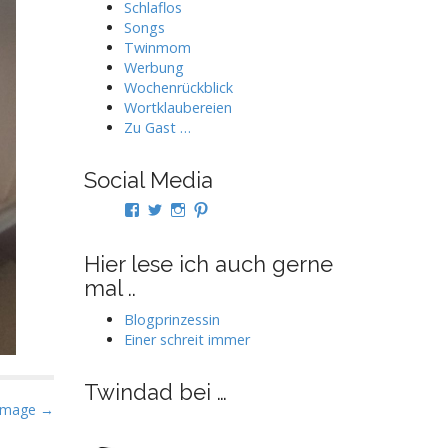
Schlaflos
Songs
Twinmom
Werbung
Wochenrückblick
Wortklaubereien
Zu Gast …
Social Media
Profil
Profil
Profil
Profil
von
von
von
von
twindad.de
twindad_de
twindad.de
twindad_de
auf
auf
auf
auf
Hier lese ich auch gerne
Facebook
Twitter
Instagram
Pinterest
mal ..
anzeigen
anzeigen
anzeigen
anzeigen
Blogprinzessin
Einer schreit immer
Twindad bei …
Image →