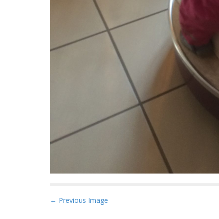
P
← Previous Image
o