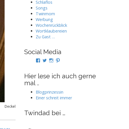
Schlaflos
Songs
Twinmom
Werbung
Wochenrückblick
Wortklaubereien
Zu Gast …
Social Media
Profil
Profil
Profil
Profil
von
von
von
von
twindad.de
twindad_de
twindad.de
twindad_de
auf
auf
auf
auf
Hier lese ich auch gerne
Facebook
Twitter
Instagram
Pinterest
mal ..
anzeigen
anzeigen
anzeigen
anzeigen
Blogprinzessin
Einer schreit immer
Deckel
Twindad bei …