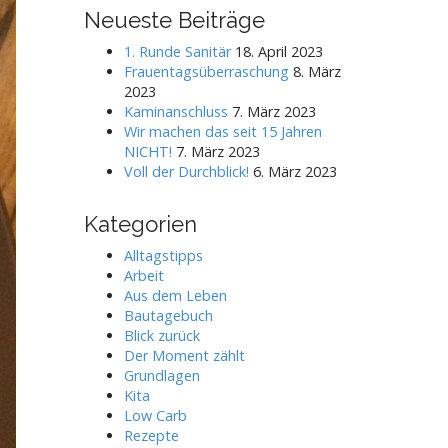
r
Neueste Beiträge
c
h
1. Runde Sanitär
18. April 2023
f
Frauentagsüberraschung
8. März
o
2023
r
Kaminanschluss
7. März 2023
:
Wir machen das seit 15 Jahren
NICHT!
7. März 2023
Voll der Durchblick!
6. März 2023
Kategorien
Alltagstipps
Arbeit
Aus dem Leben
Bautagebuch
Blick zurück
Der Moment zählt
Grundlagen
Kita
Low Carb
Rezepte