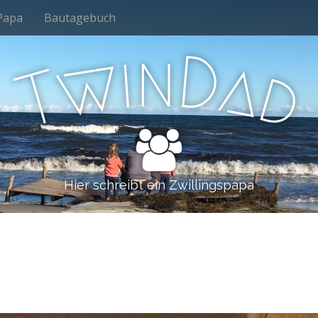
Papa
Bautagebuch
n
i
D
w
a
d
T
Hier schreibt ein Zwillingspapa