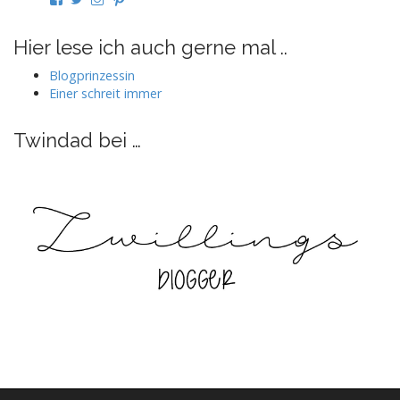
von
von
von
von
twindad.de
twindad_de
twindad.de
twindad_de
auf
auf
auf
auf
Hier lese ich auch gerne mal ..
Facebook
Twitter
Instagram
Pinterest
anzeigen
anzeigen
anzeigen
anzeigen
Blogprinzessin
Einer schreit immer
Twindad bei …