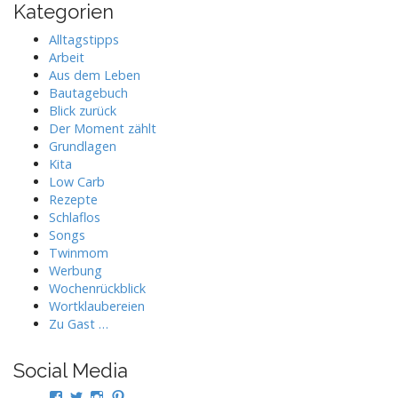
Kategorien
Alltagstipps
Arbeit
Aus dem Leben
Bautagebuch
Blick zurück
Der Moment zählt
Grundlagen
Kita
Low Carb
Rezepte
Schlaflos
Songs
Twinmom
Werbung
Wochenrückblick
Wortklaubereien
Zu Gast …
Social Media
Profil
Profil
Profil
Profil