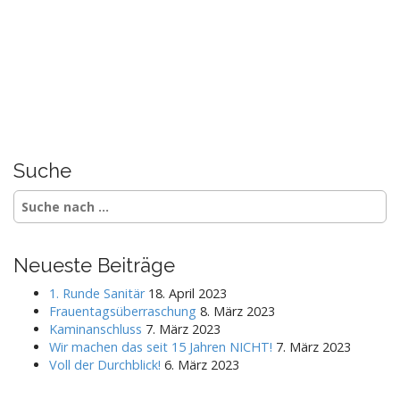
Suche
S
e
a
r
Neueste Beiträge
c
h
1. Runde Sanitär
18. April 2023
f
Frauentagsüberraschung
8. März 2023
o
Kaminanschluss
7. März 2023
r
Wir machen das seit 15 Jahren NICHT!
7. März 2023
:
Voll der Durchblick!
6. März 2023