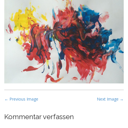
P
← Previous Image
Next Image →
o
s
Kommentar verfassen
t