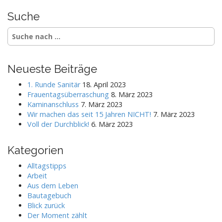
Suche
S
e
a
r
Neueste Beiträge
c
h
1. Runde Sanitär
18. April 2023
f
Frauentagsüberraschung
8. März 2023
o
Kaminanschluss
7. März 2023
r
Wir machen das seit 15 Jahren NICHT!
7. März 2023
:
Voll der Durchblick!
6. März 2023
Kategorien
Alltagstipps
Arbeit
Aus dem Leben
Bautagebuch
Blick zurück
Der Moment zählt