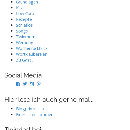
Grundlagen
Kita
Low Carb
Rezepte
Schlaflos
Songs
Twinmom
Werbung
Wochenrückblick
Wortklaubereien
Zu Gast …
Social Media
Profil
Profil
Profil
Profil
von
von
von
von
twindad.de
twindad_de
twindad.de
twindad_de
auf
auf
auf
auf
Hier lese ich auch gerne mal ..
Facebook
Twitter
Instagram
Pinterest
anzeigen
anzeigen
anzeigen
anzeigen
Blogprinzessin
Einer schreit immer
Twindad bei …