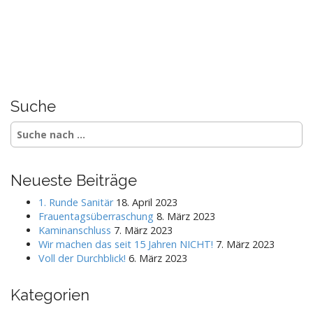
Suche
S
e
a
r
Neueste Beiträge
c
h
1. Runde Sanitär
18. April 2023
f
Frauentagsüberraschung
8. März 2023
o
Kaminanschluss
7. März 2023
r
Wir machen das seit 15 Jahren NICHT!
7. März 2023
:
Voll der Durchblick!
6. März 2023
Kategorien