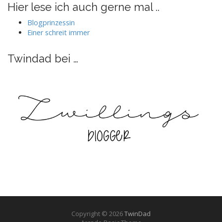
auf
auf
auf
auf
Hier lese ich auch gerne mal ..
Facebook
Twitter
Instagram
Pinterest
anzeigen
anzeigen
anzeigen
anzeigen
Blogprinzessin
Einer schreit immer
Twindad bei …
Copyright © 2026
TwinDad