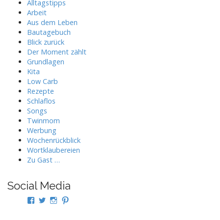
Alltagstipps
Arbeit
Aus dem Leben
Bautagebuch
Blick zurück
Der Moment zählt
Grundlagen
Kita
Low Carb
Rezepte
Schlaflos
Songs
Twinmom
Werbung
Wochenrückblick
Wortklaubereien
Zu Gast …
Social Media
Profil
Profil
Profil
Profil
von
von
von
von
twindad.de
twindad_de
twindad.de
twindad_de