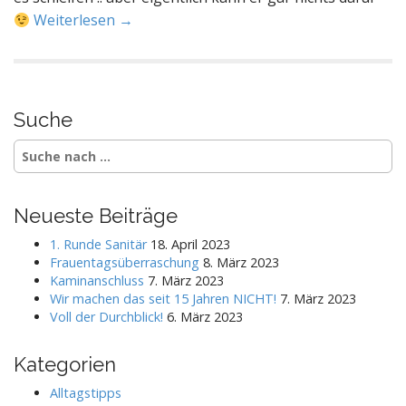
Weiterlesen →
Suche
S
e
a
r
Neueste Beiträge
c
h
1. Runde Sanitär
18. April 2023
f
Frauentagsüberraschung
8. März 2023
o
Kaminanschluss
7. März 2023
r
Wir machen das seit 15 Jahren NICHT!
7. März 2023
:
Voll der Durchblick!
6. März 2023
Kategorien
Alltagstipps