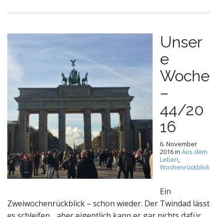
Unser
e
Woche
–
44/20
16
6. November
2016
in
Aus dem
Leben
,
Wochenrückblick
Ein
Zweiwochenrückblick – schon wieder. Der Twindad lässt
es schleifen .. aber eigentlich kann er gar nichts dafür