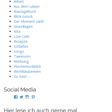
Arbeit
Aus dem Leben
Bautagebuch
Blick zurück
Der Moment zählt
Grundlagen
Kita
Low Carb
Rezepte
Schlaflos
Songs
Twinmom
Werbung
Wochenrückblick
Wortklaubereien
Zu Gast …
Social Media
Profil
Profil
Profil
Profil
von
von
von
von
twindad.de
twindad_de
twindad.de
twindad_de
auf
auf
auf
auf
Hier lese ich auch gerne mal ..