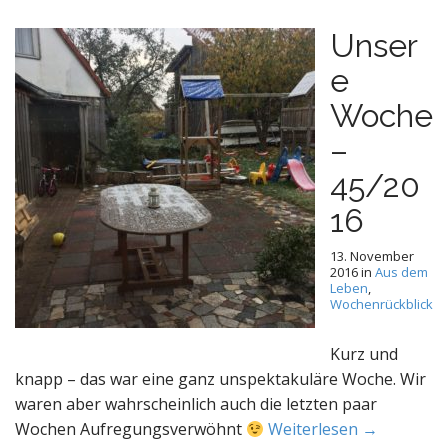
Unser
e
Woche
–
45/20
16
13. November
2016
in
Aus dem
Leben
,
Wochenrückblick
Kurz und
knapp – das war eine ganz unspektakuläre Woche. Wir
waren aber wahrscheinlich auch die letzten paar
Wochen Aufregungsverwöhnt
Weiterlesen →