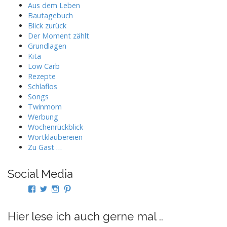
Aus dem Leben
Bautagebuch
Blick zurück
Der Moment zählt
Grundlagen
Kita
Low Carb
Rezepte
Schlaflos
Songs
Twinmom
Werbung
Wochenrückblick
Wortklaubereien
Zu Gast …
Social Media
Profil
Profil
Profil
Profil
von
von
von
von
twindad.de
twindad_de
twindad.de
twindad_de
auf
auf
auf
auf
Hier lese ich auch gerne mal ..
Facebook
Twitter
Instagram
Pinterest