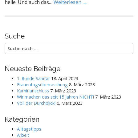
heile. Und auch das…
Weiterlesen →
Suche
S
e
a
r
Neueste Beiträge
c
h
1. Runde Sanitär
18. April 2023
f
Frauentagsüberraschung
8. März 2023
o
Kaminanschluss
7. März 2023
r
Wir machen das seit 15 Jahren NICHT!
7. März 2023
:
Voll der Durchblick!
6. März 2023
Kategorien
Alltagstipps
Arbeit