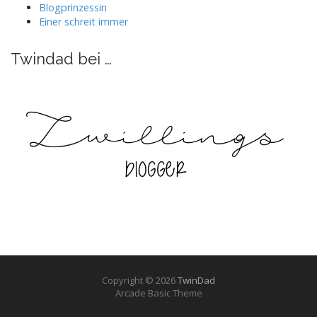
anzeigen
anzeigen
anzeigen
anzeigen
Blogprinzessin
Einer schreit immer
Twindad bei …
Copyright © 2026
TwinDad
Arcade Basic Theme